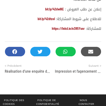
bit.ly/42dwlKE
إعلان عن طلب العروض :
bit.ly/42dtzoI
للاطلاع على شروط المشاركة:
https://lnkd.in/e3R5Ysnr
للمشاركة:
< Précédent
Suivant >
Réalisation d’une enquête de satisfaction de l’éclairage public auprès des femmes
Impression et l’agencement de deux guides de sensibilisation des parents d’élèves des clubs Fatatech et des bloc-notes Tamheen II
POLITIQUE DES
POLITIQUE DE
NOUS
COOKIES
CONFIDENTIALITÉ
CONTACTER