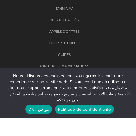
TANMIA.MA
NOS ACTUALITÉS
APPELS D’OFFRES
OFFRES D’EMPLOI
GUIDES
ANNUIERE DES ASSOCIATIONS
Nous utilisons des cookies pour vous garantir la meilleure
expérience sur notre site web. Si vous continuez à utiliser ce
Newsletter
site, nous supposerons que vous en êtes satisfait. يستعمل موقع
تنمية ملفات الارتباط لتحسين و تسريع تصفح محتوياته, متابعتكم التصفح
Inscrivez-vous à notre newsletter pour recevoir les dernières
يعني موافقكم
nouvelles sur TANMIA
OK / موافق
Politique de confidentialité
Creative Common 2004-2026.
Tanmia.ma
| Tous les droits réservés