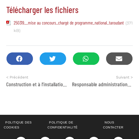
Télécharger les fichiers
250319__mise au concours_chargé de programme_national_taroudant
(371
kB)
< Précédent
Suivant >
Construction et à l’installation de 06 abris scolaires au niveau de la commune de Dir El Ksiba
Responsable administration/finance
POLITIQUE DES
POLITIQUE DE
NOUS
COOKIES
CONFIDENTIALITÉ
CONTACTER