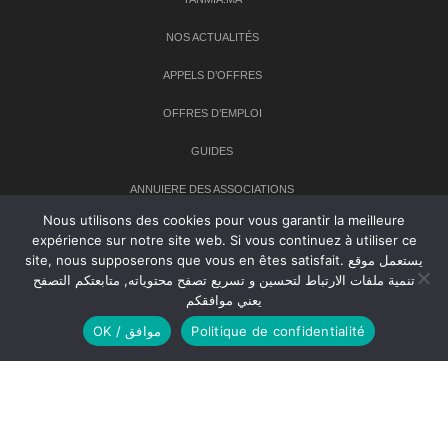
NOS ACTUALITÉS
APPELS D’OFFRES
OFFRES D’EMPLOI
GUIDES
ANNUIERE DES ASSOCIATIONS
Nous utilisons des cookies pour vous garantir la meilleure
expérience sur notre site web. Si vous continuez à utiliser ce
Newsletter
site, nous supposerons que vous en êtes satisfait. يستعمل موقع
تنمية ملفات الارتباط لتحسين و تسريع تصفح محتوياته, متابعتكم التصفح
Inscrivez-vous à notre newsletter pour recevoir les dernières
يعني موافقكم
nouvelles sur TANMIA
OK / موافق
Politique de confidentialité
Creative Common 2004-2026.
Tanmia.ma
| Tous les droits réservés
Réalisation
Agence Web
Tudiodev