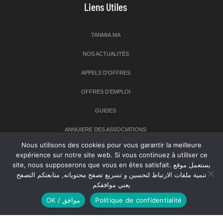
Liens Utiles
TANMIA.MA
NOS ACTUALITÉS
APPELS D’OFFRES
OFFRES D’EMPLOI
GUIDES
ANNUIERE DES ASSOCIATIONS
Nous utilisons des cookies pour vous garantir la meilleure
expérience sur notre site web. Si vous continuez à utiliser ce
Newsletter
site, nous supposerons que vous en êtes satisfait. يستعمل موقع
تنمية ملفات الارتباط لتحسين و تسريع تصفح محتوياته, متابعتكم التصفح
Inscrivez-vous à notre newsletter pour recevoir les dernières
يعني موافقكم
nouvelles sur TANMIA
OK / موافق
Politique de confidentialité