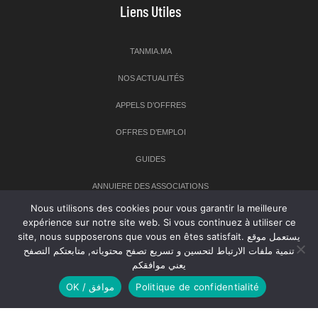
Liens Utiles
TANMIA.MA
NOS ACTUALITÉS
APPELS D’OFFRES
OFFRES D’EMPLOI
GUIDES
ANNUIERE DES ASSOCIATIONS
Nous utilisons des cookies pour vous garantir la meilleure
expérience sur notre site web. Si vous continuez à utiliser ce
Newsletter
site, nous supposerons que vous en êtes satisfait. يستعمل موقع
تنمية ملفات الارتباط لتحسين و تسريع تصفح محتوياته, متابعتكم التصفح
Inscrivez-vous à notre newsletter pour recevoir les dernières
يعني موافقكم
nouvelles sur TANMIA
OK / موافق
Politique de confidentialité