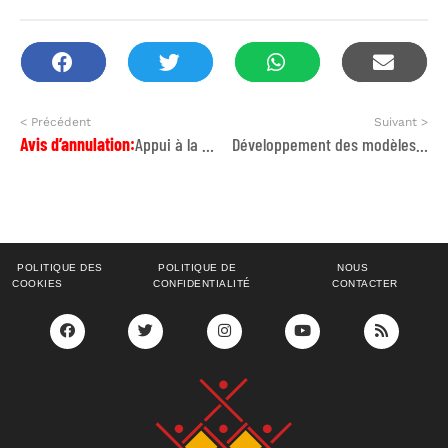
< Précédent
Suivant >
Avis d’annulation:
Appui à la réalisation d’une étude de ligne de base dans le cadre du programme bilatéral Maroc Belgique 2024-2029
Développement des modèles et des procédures de collecte et de suivi des actions d’atténuation au niveau régional.
POLITIQUE DES
POLITIQUE DE
NOUS
COOKIES
CONFIDENTIALITÉ
CONTACTER