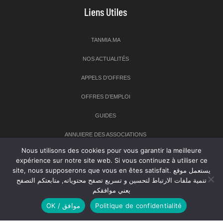
Liens Utiles
TANMIA.MA
NOS ACTUALITÉS
APPELS D’OFFRES
OFFRES D’EMPLOI
GUIDES
ANNUIERE DES ASSOCIATIONS
Nous utilisons des cookies pour vous garantir la meilleure
expérience sur notre site web. Si vous continuez à utiliser ce
Newsletter
site, nous supposerons que vous en êtes satisfait. يستعمل موقع
تنمية ملفات الارتباط لتحسين و تسريع تصفح محتوياته, متابعتكم التصفح
Inscrivez-vous à notre newsletter pour recevoir les dernières
يعني موافقكم
nouvelles sur TANMIA
OK / موافق
Politique de confidentialité