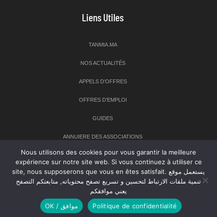
Liens Utiles
TANMIA.MA
NOS ACTUALITÉS
APPELS D’OFFRES
OFFRES D’EMPLOI
GUIDES
ANNUIERE DES ASSOCIATIONS
Nous utilisons des cookies pour vous garantir la meilleure
expérience sur notre site web. Si vous continuez à utiliser ce
Newsletter
site, nous supposerons que vous en êtes satisfait. يستعمل موقع
تنمية ملفات الارتباط لتحسين و تسريع تصفح محتوياته, متابعتكم التصفح
Inscrivez-vous à notre newsletter pour recevoir les dernières
يعني موافقكم
nouvelles sur TANMIA
OK / موافق
Politique de confidentialité