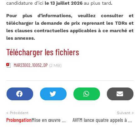
candidature d’ici
le 13 juillet 2026
au plus tard
.
Pour plus d’informations, veuillez consulter et
télécharger la demande de prix reprenant les TDRs et
les clauses contractuelles applicables à ce marché et
les annexes.
Télécharger les fichiers
MAR23002_10052_DP
(2 MB)
< Précédent
Suivant >
Prolongation
Mise en œuvre du Plan national de renforcement des capacités en matière d’Accès et Partage des Avantages (APA)
AVFM lance quatre appels à consultation