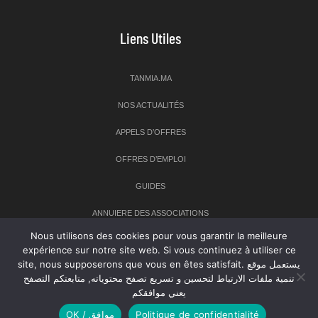
Liens Utiles
TANMIA.MA
NOS ACTUALITÉS
APPELS D’OFFRES
OFFRES D’EMPLOI
GUIDES
ANNUIERE DES ASSOCIATIONS
Nous utilisons des cookies pour vous garantir la meilleure
expérience sur notre site web. Si vous continuez à utiliser ce
Newsletter
site, nous supposerons que vous en êtes satisfait. يستعمل موقع
تنمية ملفات الارتباط لتحسين و تسريع تصفح محتوياته, متابعتكم التصفح
Inscrivez-vous à notre newsletter pour recevoir les dernières
يعني موافقكم
nouvelles sur TANMIA
OK / موافق
Politique de confidentialité