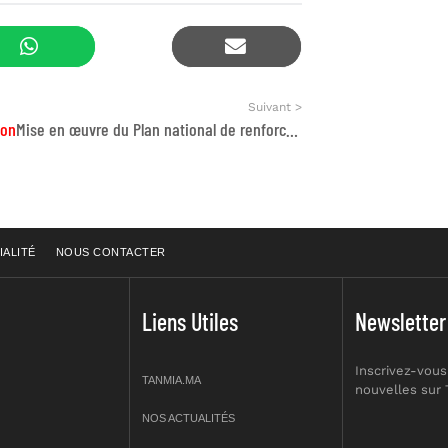
Suivant >
ion
Mise en œuvre du Plan national de renforcement des capacités en matière d’Accès et Partage des Avantages (APA)
IALITÉ
NOUS CONTACTER
Liens Utiles
Newsletter
Inscrivez-vous
TANMIA.MA
nouvelles sur
NOS ACTUALITÉS