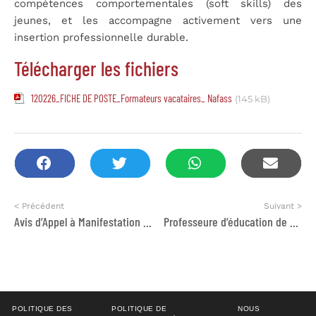
compétences comportementales (soft skills) des
jeunes, et les accompagne activement vers une
insertion professionnelle durable.
Télécharger les fichiers
120226_FICHE DE POSTE_Formateurs vacataires_ Nafass
(145 kB)
< Précédent
Suivant >
Avis d’Appel à Manifestation d’Intérêt pour la Gestion et l’Animation du Centre Social de la Fondation SMarT à Aïn Harrouda
Professeure d’éducation de petite enfance et d’appui scolaire
POLITIQUE DES
POLITIQUE DE
NOUS