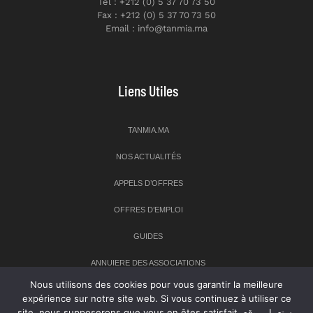
Tél : +212 (0) 5 37 70 73 50
Fax : +212 (0) 5 37 70 73 50
Email : info@tanmia.ma
Liens Utiles
TANMIA.MA
NOS ACTUALITÉS
APPELS D’OFFRES
OFFRES D’EMPLOI
GUIDES
ANNUIERE DES ASSOCIATIONS
Nous utilisons des cookies pour vous garantir la meilleure
expérience sur notre site web. Si vous continuez à utiliser ce
Newsletter
site, nous supposerons que vous en êtes satisfait. يستعمل موقع