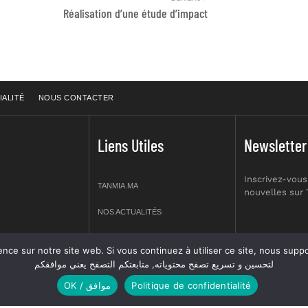
Réalisation d’une étude d’impact
IALITÉ
NOUS CONTACTER
Liens Utiles
Newsletter
Inscrivez-vous
TANMIA.MA
nouvelles sur
NOS ACTUALITÉS
APPELS D’OFFRES
re site web. Si vous continuez à utiliser ce site, nous supposerons que vous en êtes s
prt NO 2,
لتحسين و تسريع تصفح محتوياته, متابعتكم التصفح يعني موافقكم
OFFRES D’EMPLOI
OK / موافق
Politique de confidentialité
GUIDES