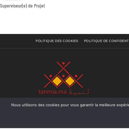
Superviseur(e) de Projet
POLITIQUE DES COOKIES
POLITIQUE DE CONFIDENT
Nous utilisons des cookies pour vous garantir la meilleure expérience sur not
Rue Raiss Achour, Résidence Badr A, ler étage, Ap
Ocean, Rabat - Royaume du Maroc
Tél : +212 (0) 5 37 70 73 50
Fax : +212 (0) 5 37 70 73 50