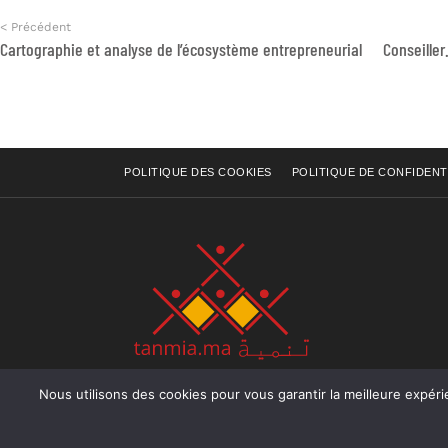
< Précédent
Cartographie et analyse de l’écosystème entrepreneurial
POLITIQUE DES COOKIES
POLITIQUE DE CONFIDENT
Nous utilisons des cookies pour vous garantir la meilleure expérience sur not
Rue Raiss Achour, Résidence Badr A, ler étage, Ap
Ocean, Rabat - Royaume du Maroc