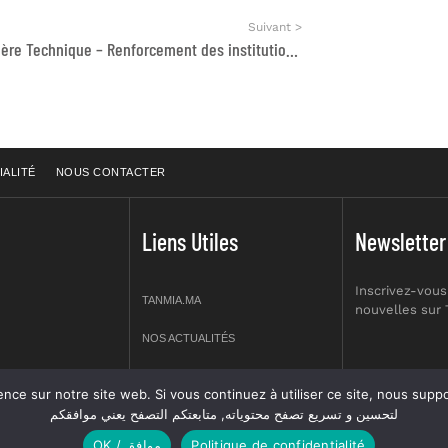
Suivant >
Conseiller.ère Technique – Renforcement des institutions du secteur eau et assainissement – Marrakech
IALITÉ
NOUS CONTACTER
Liens Utiles
Newsletter
Inscrivez-vous
TANMIA.MA
nouvelles sur
NOS ACTUALITÉS
APPELS D’OFFRES
re site web. Si vous continuez à utiliser ce site, nous supposerons que vous en êtes s
prt NO 2,
لتحسين و تسريع تصفح محتوياته, متابعتكم التصفح يعني موافقكم
OFFRES D’EMPLOI
OK / موافق
Politique de confidentialité