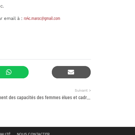
c.
ro4c.maroc@gmail.com
r email à :
Suivant >
Renforcement des capacités des femmes élues et cadres au niveau territorial
IALITÉ
NOUS CONTACTER