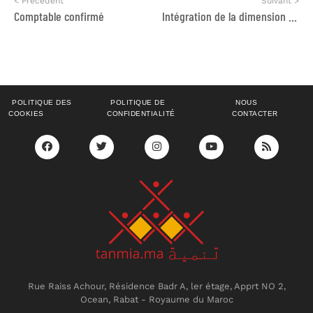
< Précédent
Suivant >
Comptable confirmé
Intégration de la dimension migratoire dans la planification locale avec la Municipalité de Tanger
POLITIQUE DES
POLITIQUE DE
NOUS
COOKIES
CONFIDENTIALITÉ
CONTACTER
Rue Raiss Achour, Résidence Badr A, ler étage, Apprt NO 2,
Ocean, Rabat - Royaume du Maroc