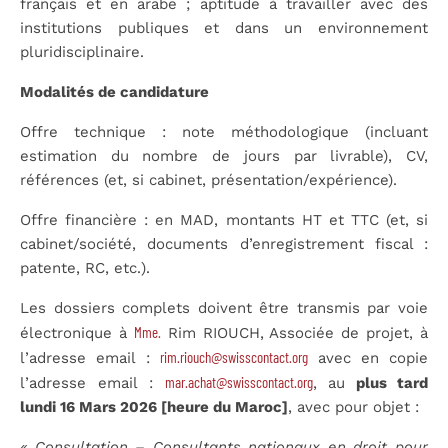
français et en arabe ; aptitude à travailler avec des
institutions publiques et dans un environnement
pluridisciplinaire.
Modalités de candidature
Offre technique : note méthodologique (incluant
estimation du nombre de jours par livrable), CV,
références (et, si cabinet, présentation/expérience).
Offre financière : en MAD, montants HT et TTC (et, si
cabinet/société, documents d’enregistrement fiscal :
patente, RC, etc.).
Les dossiers complets doivent être transmis par voie
Mme.
électronique à
Rim RIOUCH, Associée de projet, à
rim.riouch@swisscontact.org
l’adresse email :
avec en copie
mar.achat@swisscontact.org
l’adresse email :
, au
plus tard
lundi 16 Mars 2026 [heure du Maroc]
, avec pour objet :
« Consultation – Consultants nationaux en droit pour