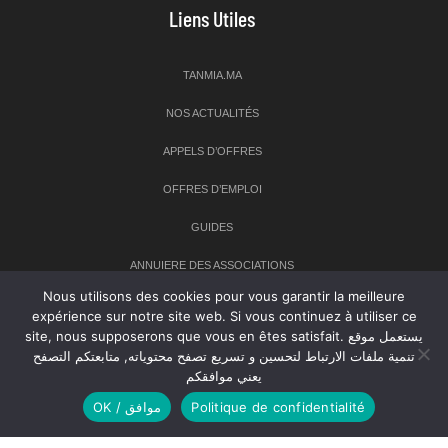
Liens Utiles
TANMIA.MA
NOS ACTUALITÉS
APPELS D’OFFRES
OFFRES D’EMPLOI
GUIDES
ANNUIERE DES ASSOCIATIONS
Nous utilisons des cookies pour vous garantir la meilleure
expérience sur notre site web. Si vous continuez à utiliser ce
Newsletter
site, nous supposerons que vous en êtes satisfait. يستعمل موقع
تنمية ملفات الارتباط لتحسين و تسريع تصفح محتوياته, متابعتكم التصفح
Inscrivez-vous à notre newsletter pour recevoir les dernières
يعني موافقكم
nouvelles sur TANMIA
OK / موافق
Politique de confidentialité