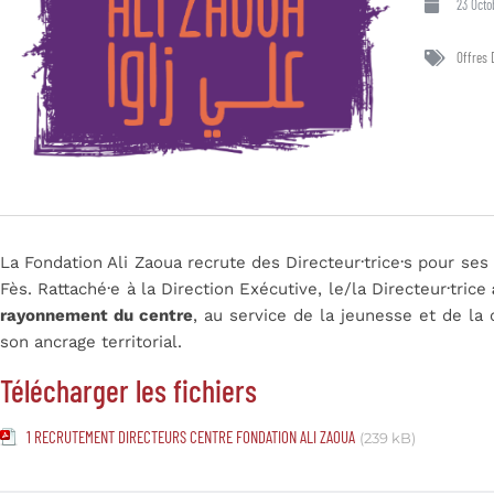
23 Octo
Offres 
La Fondation Ali Zaoua recrute des Directeur·trice·s pour ses
Fès. Rattaché·e à la Direction Exécutive, le/la Directeur·trice
rayonnement du centre
, au service de la jeunesse et de la 
son ancrage territorial.
Télécharger les fichiers
1 RECRUTEMENT DIRECTEURS CENTRE FONDATION ALI ZAOUA
(239 kB)