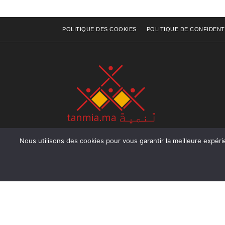
POLITIQUE DES COOKIES
POLITIQUE DE CONFIDENT
Nous utilisons des cookies pour vous garantir la meilleure expérience sur not
Rue Raiss Achour, Résidence Badr A, ler étage, Ap
Ocean, Rabat - Royaume du Maroc
Tél : +212 (0) 5 37 70 73 50
Fax : +212 (0) 5 37 70 73 50
Email : info@tanmia.ma
Creative Common 2004-2026.
Tanmia.ma
| Tous les droits