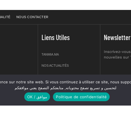
IALITÉ
NOUS CONTACTER
Liens Utiles
Newsletter
Inscrivez-vous
TANMIA.MA
nouvelles sur
NOS ACTUALITÉS
APPELS D’OFFRES
re site web. Si vous continuez à utiliser ce site, nous supposerons que vous en êtes s
prt NO 2,
لتحسين و تسريع تصفح محتوياته, متابعتكم التصفح يعني موافقكم
OFFRES D’EMPLOI
OK / موافق
Politique de confidentialité
GUIDES
ANNUIERE DES ASSOCIATIONS
 réservés