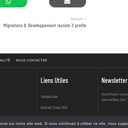
Suivant >
Migrations & Développement recrute 3 profils
IALITÉ
NOUS CONTACTER
Liens Utiles
Newsletter
Inscrivez-vous
TANMIA.MA
nouvelles sur
NOS ACTUALITÉS
APPELS D’OFFRES
re site web. Si vous continuez à utiliser ce site, nous supposerons que vous en êtes s
prt NO 2,