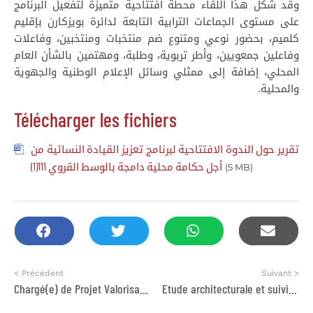
وقد شكل هذا اللقاء محطة افتتاحية متميزة لتفعيل البرنامج
على مستوى الجماعات الترابية التابعة لدائرة بويزكارن بإقليم
كلميم، بحضور نوعي ومتنوع ضم منتخبات ومنتخبين، وفاعلات
وفاعلين جمعويين، وأطر تربوية، وطلبة، ومهتمين بالشأن العام
المحلي، إضافة إلى ممثلي وسائل الإعلام الوطنية والجهوية
والمحلية.
Télécharger les fichiers
تقرير حول الندوة الافتتاحية لبرنامج تعزيز القيادة النسائية من
أجل حكامة محلية دامجة بالوسط القروي 111(1)
(5 MB)
< Précédent
Suivant >
Chargé(e) de Projet Valorisation du Patrimoine Bâti
Etude architecturale et suivi des travaux de réhabilitation de Dar dbagh sis à la medina de Tétouan