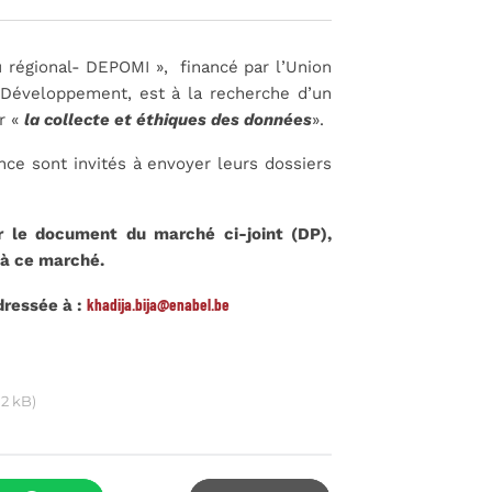
u régional- DEPOMI », financé par l’Union
Développement, est à la recherche d’un
ur «
la collecte et éthiques des données
».
ce sont invités à envoyer leurs dossiers
er le document du marché ci-joint (DP),
 à ce marché.
khadija.bija@enabel.be
dressée à :
12 kB)