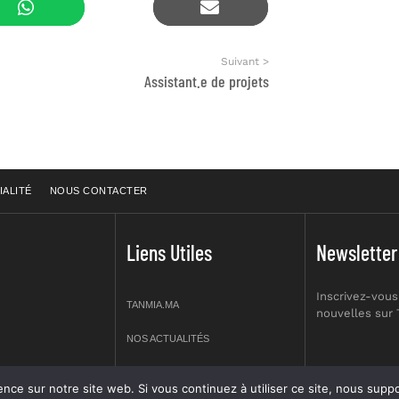
Suivant >
Assistant.e de projets
IALITÉ
NOUS CONTACTER
Liens Utiles
Newsletter
Inscrivez-vous
TANMIA.MA
nouvelles sur
NOS ACTUALITÉS
APPELS D’OFFRES
re site web. Si vous continuez à utiliser ce site, nous supposerons que vous en êtes s
prt NO 2,