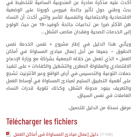
أكدت عليه مذكرة صادرة عن المندوبية السامية للتخطيط في
بحث وطني حول تأثير جائحة فيروس كورونا على الوضعية
الاقتصادية والاجتماعية والنفسية للأسر والتي أكدت أن النساء
هن الأكثر ضررا من تداعيات جائحة كوفيد-19 من حيث الولوج
إلى الخدمات الصحية وفقدان مناصب الشغل…
ويأتي هذا الدليل في إطار مشروع « نفس الخدمة نفس
الحقوق – جميعا من أجل إعمال مبادئ المساواة في أماكن
العمل » الذي تعمل من خلاله الجمعية بشراكة مع وزارة الإدماج
الاقتصادي والمقاولة الصغرى والتشغيل والكفاءات » على تنفيذ
حملات التوعية والتحسيس في أرض الواقع وعبر الأنترنيت تشجع
على أهمية التطبيق السليم لمبادئ المساواة في أوساط العمل
والتعريف ببنود مدونة الشغل، وكذلك تقوية قدرات النساء
العاملات في نفس السياق.
مرفق نسخة من الدليل للتحميل.
Télécharger les fichiers
دليل إعمال مبادئ المساواة في أماكن العمل
(11 MB)