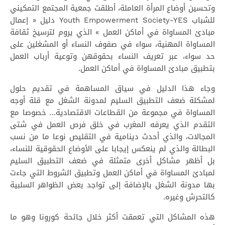
وتحسين أوضاع المرأة العاملة، أطلقت جمعية المجتمع التمكيني
للشباب Youth Empowerment Society-YES دليل « إعمال
مبادئ المساواة في أماكن العمل » الذي يروم لترسيخ ثقافة
المساواة المهنية، سواء في صفوف النساء أو المشغلين على
حد سواء، عبر تعريف النساء بحقوقهن وتوعية أرباب العمل
بتطبيق مبادئ المساواة في أماكن العمل.
وجاء هذا الدليل في سياق المساهمة في تقديم حلول
لمشكلة ضعف التطبيق السليم لمدونة الشغل مع قلة أوجه
المساواة في مجموعة من القطاعات الاقتصادية… خصوصا مع
التقدم الذي يعرفه المغرب في خلق فرص العمل في شتى
المجالات، والذي أحدث دينامية في التقليص نوعا ما من نسب
البطالة والذي لم ينعكس إيجابا على الأوضاع الحقوقية للنساء،
بل أظهر مشاكل أخرى متمثلة في ضعف التطبيق السليم
لمبادئ المساواة في أماكن العمل وتطبيق الشروط التي جاءت
بها مدونة الشغل بالإضافة إلى تواجد بعض الظواهر السلبية
كالتحرش وغيره.
هذه المشاكل التي تعمقت أكثر خلال جائحة كورونا وهو ما