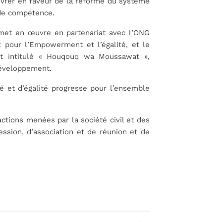
uvrer en faveur de la réforme du système
 de compétence.
» met en œuvre en partenariat avec l’ONG
 pour l’Empowerment et l’égalité, et le
et intitulé « Houqouq wa Moussawat »,
Développement.
é et d’égalité progresse pour l’ensemble
actions menées par la société civil et des
ssion, d’association et de réunion et de