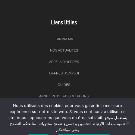
Liens Utiles
TANMIA.MA
NOS ACTUALITÉS
APPELS D’OFFRES
OFFRES D’EMPLOI
GUIDES
ANNUIERE DES ASSOCIATIONS
Nous utilisons des cookies pour vous garantir la meilleure
expérience sur notre site web. Si vous continuez à utiliser ce
Newsletter
site, nous supposerons que vous en êtes satisfait. يستعمل موقع
تنمية ملفات الارتباط لتحسين و تسريع تصفح محتوياته, متابعتكم التصفح
Inscrivez-vous à notre newsletter pour recevoir les dernières
يعني موافقكم
nouvelles sur TANMIA