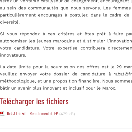
serez un véritable catalyseur de changement, encourageant l’es
au sein des communautés que nous servons. Les femmes e
particulièrement encouragés à postuler, dans le cadre de 
diversité.
Si vous répondez à ces critères et êtes prêt à faire part
autonomiser les jeunes marocains et à stimuler l’innovation
votre candidature. Votre expertise contribuera directem
innovateurs.
La date limite pour la soumission des offres est le 29 mar
veuillez envoyer votre dossier de candidature à rabat@fre
méthodologique, et une proposition financière. Nous sommes
bâtir un avenir plus innovant et inclusif pour le Maroc.
Télécharger les fichiers
Ibda3 Lab 4.0 - Recrutement du FP
(429 kB)