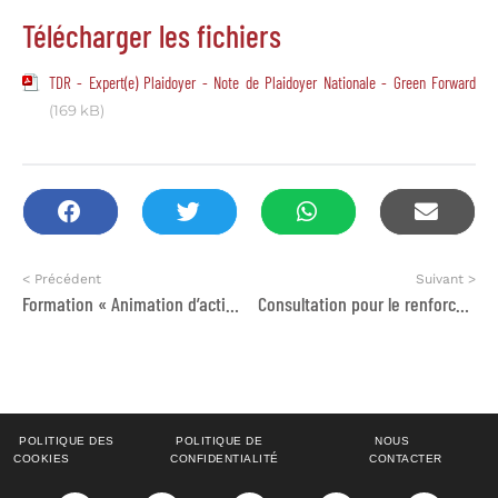
Télécharger les fichiers
TDR - Expert(e) Plaidoyer - Note de Plaidoyer Nationale - Green Forward
(169 kB)
< Précédent
Suivant >
Formation « Animation d’activités ludo-artistiques »
Consultation pour le renforcement des capacités institutionnelles du RARBA
POLITIQUE DES
POLITIQUE DE
NOUS
COOKIES
CONFIDENTIALITÉ
CONTACTER