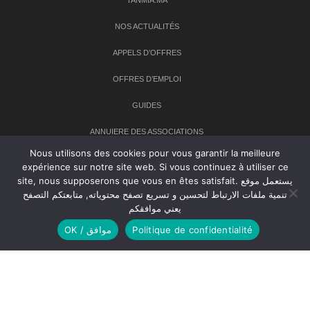
NOS ACTUALITÉS
APPELS D’OFFRES
OFFRES D’EMPLOI
GUIDES
ANNUIERE DES ASSOCIATIONS
Nous utilisons des cookies pour vous garantir la meilleure
expérience sur notre site web. Si vous continuez à utiliser ce
Newsletter
site, nous supposerons que vous en êtes satisfait. يستعمل موقع
تنمية ملفات الارتباط لتحسين و تسريع تصفح محتوياته, متابعتكم التصفح
Inscrivez-vous à notre newsletter pour recevoir les dernières
يعني موافقكم
nouvelles sur TANMIA
OK / موافق
Politique de confidentialité
Creative Common 2004-2026.
Tanmia.ma
| Tous les droits réservés
Réalisation
Agence Web
Tudiodev