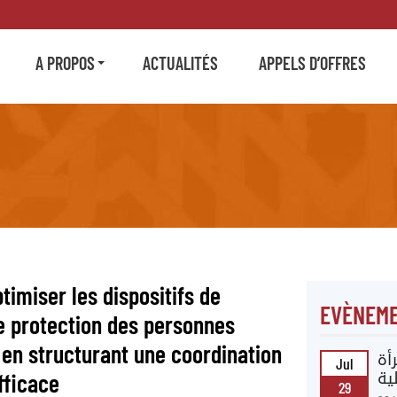
A PROPOS
ACTUALITÉS
APPELS D’OFFRES
timiser les dispositifs de
EVÈNEME
e protection des personnes
 en structurant une coordination
أة
Jul
fficace
ية
29