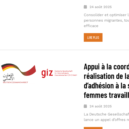
24 août 2025
Consolider et optimiser l
personnes migrantes, tou
efficace
LIRE PLUS
Appui à la coord
réalisation de 
d’adhésion à la 
femmes travail
24 août 2025
La Deutsche Gesellschaf
lance un appel d’offres rel