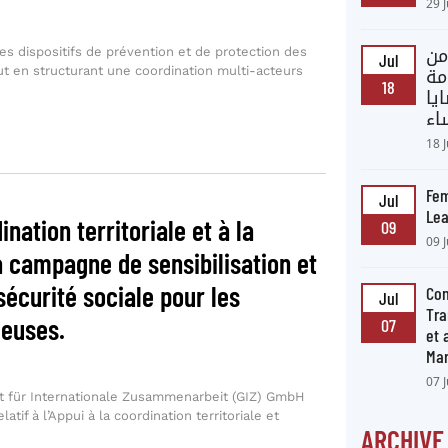
29 
es dispositifs de prévention et de protection des
من
Jul
t en structurant une coordination multi-acteurs
مة
18
يا
اء
18 
Fem
Jul
Lea
ination territoriale et à la
09
09 
la campagne de sensibilisation et
sécurité sociale pour les
Con
Jul
Tra
leuses.
07
et
Ma
07 
t für Internationale Zusammenarbeit (GIZ) GmbH
atif à l’Appui à la coordination territoriale et
ARCHIVE