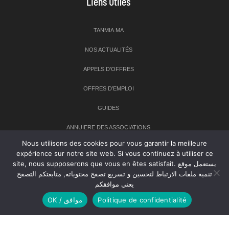
Liens Utiles
TANMIA.MA
NOS ACTUALITÉS
APPELS D’OFFRES
OFFRES D’EMPLOI
GUIDES
ANNUIERE DES ASSOCIATIONS
Nous utilisons des cookies pour vous garantir la meilleure
expérience sur notre site web. Si vous continuez à utiliser ce
Newsletter
site, nous supposerons que vous en êtes satisfait. يستعمل موقع
تنمية ملفات الارتباط لتحسين و تسريع تصفح محتوياته, متابعتكم التصفح
Inscrivez-vous à notre newsletter pour recevoir les dernières
يعني موافقكم
nouvelles sur TANMIA
OK / موافق
Politique de confidentialité