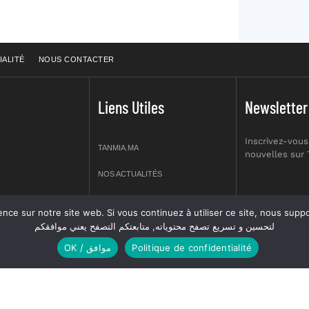
IALITÉ
NOUS CONTACTER
Liens Utiles
Newsletter
Inscrivez-vous
TANMIA.MA
nouvelles sur
NOS ACTUALITÉS
APPELS D’OFFRES
re site web. Si vous continuez à utiliser ce site, nous supposerons que vous en êtes s
prt NO 2,
لتحسين و تسريع تصفح محتوياته, متابعتكم التصفح يعني موافقكم
OFFRES D’EMPLOI
OK / موافق
Politique de confidentialité
GUIDES
ANNUIERE DES ASSOCIATIONS