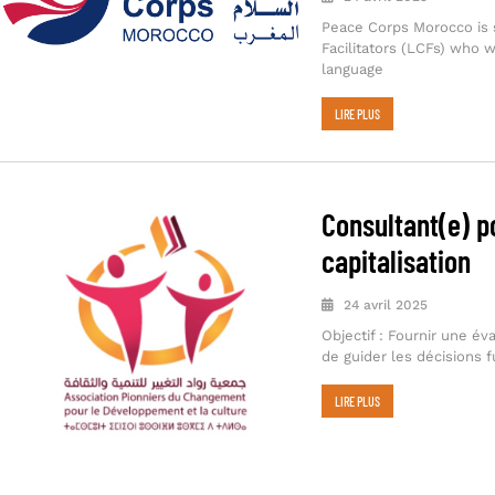
Peace Corps Morocco is 
Facilitators (LCFs) who 
language
LIRE PLUS
Consultant(e) p
capitalisation
24 avril 2025
Objectif : Fournir une év
de guider les décisions f
LIRE PLUS