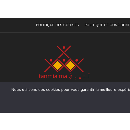
POLITIQUE DES COOKIES
POLITIQUE DE CONFIDENT
Nous utilisons des cookies pour vous garantir la meilleure expérience sur not
Rue Raiss Achour, Résidence Badr A, ler étage, Ap
Ocean, Rabat - Royaume du Maroc
Tél : +212 (0) 5 37 70 73 50
Fax : +212 (0) 5 37 70 73 50
Email : info@tanmia.ma