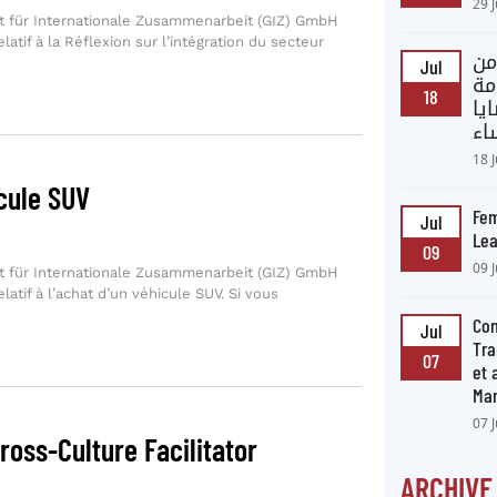
29 
t für Internationale Zusammenarbeit (GIZ) GmbH
latif à la Réflexion sur l’intégration du secteur
من
Jul
مة
18
يا
اء
18 
cule SUV
Fem
Jul
Lea
09
09 
t für Internationale Zusammenarbeit (GIZ) GmbH
latif à l’achat d’un véhicule SUV. Si vous
Con
Jul
Tra
07
et
Ma
07 
oss-Culture Facilitator
ARCHIVE