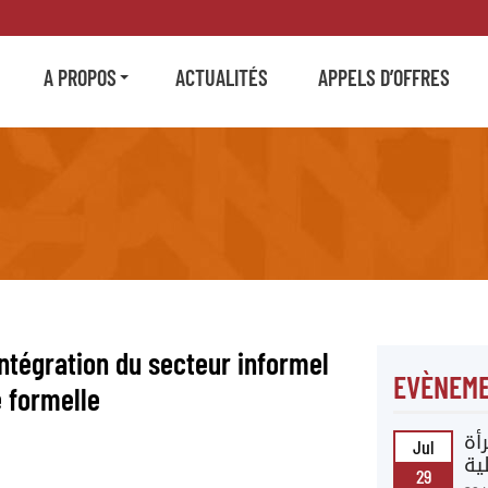
A PROPOS
ACTUALITÉS
APPELS D’OFFRES
intégration du secteur informel
EVÈNEME
 formelle
أة
Jul
ية
29