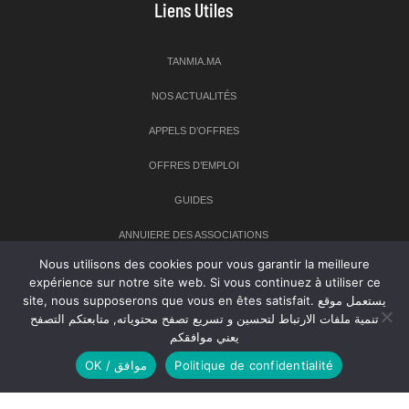
Liens Utiles
TANMIA.MA
NOS ACTUALITÉS
APPELS D’OFFRES
OFFRES D’EMPLOI
GUIDES
ANNUIERE DES ASSOCIATIONS
Nous utilisons des cookies pour vous garantir la meilleure
expérience sur notre site web. Si vous continuez à utiliser ce
Newsletter
site, nous supposerons que vous en êtes satisfait. يستعمل موقع
تنمية ملفات الارتباط لتحسين و تسريع تصفح محتوياته, متابعتكم التصفح
Inscrivez-vous à notre newsletter pour recevoir les dernières
يعني موافقكم
nouvelles sur TANMIA
OK / موافق
Politique de confidentialité