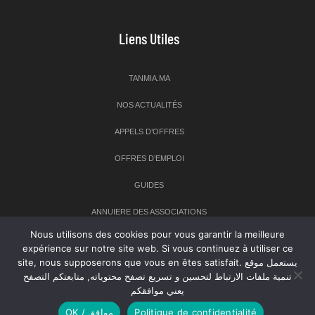
Liens Utiles
TANMIA.MA
NOS ACTUALITÉS
APPELS D’OFFRES
OFFRES D’EMPLOI
GUIDES
ANNUIERE DES ASSOCIATIONS
Nous utilisons des cookies pour vous garantir la meilleure
expérience sur notre site web. Si vous continuez à utiliser ce
Newsletter
site, nous supposerons que vous en êtes satisfait. يستعمل موقع
تنمية ملفات الارتباط لتحسين و تسريع تصفح محتوياته, متابعتكم التصفح
Inscrivez-vous à notre newsletter pour recevoir les dernières
يعني موافقكم
nouvelles sur TANMIA
OK / موافق
Politique de confidentialité