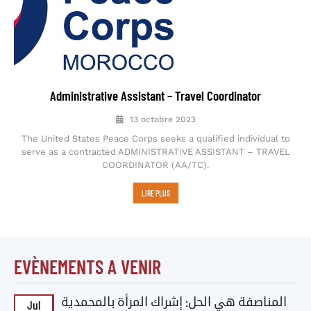
Administrative Assistant – Travel Coordinator
13 octobre 2023
The United States Peace Corps seeks a qualified individual to
serve as a contracted ADMINISTRATIVE ASSISTANT – TRAVEL
COORDINATOR (AA/TC).
LIRE PLUS
EVÈNEMENTS A VENIR
المناصفة هي الحل: إشراك المرأة بالمحمدية
Jul