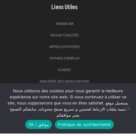
Liens Utiles
TANMIA.MA
NOS ACTUALITÉS
APPELS D’OFFRES
OFFRES D’EMPLOI
GUIDES
ANNUIERE DES ASSOCIATIONS
Nous utilisons des cookies pour vous garantir la meilleure
expérience sur notre site web. Si vous continuez à utiliser ce
Newsletter
site, nous supposerons que vous en êtes satisfait. يستعمل موقع
تنمية ملفات الارتباط لتحسين و تسريع تصفح محتوياته, متابعتكم التصفح
Inscrivez-vous à notre newsletter pour recevoir les dernières
يعني موافقكم
nouvelles sur TANMIA
OK / موافق
Politique de confidentialité