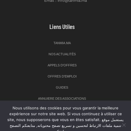
Email : info@tanmia.ma
Liens Utiles
TANMIA.MA
NOS ACTUALITÉS
APPELS D’OFFRES
OFFRES D’EMPLOI
GUIDES
ANNUIERE DES ASSOCIATIONS
Nous utilisons des cookies pour vous garantir la meilleure
expérience sur notre site web. Si vous continuez à utiliser ce
Newsletter
site, nous supposerons que vous en êtes satisfait. يستعمل موقع
تنمية ملفات الارتباط لتحسين و تسريع تصفح محتوياته, متابعتكم التصفح
Inscrivez-vous à notre newsletter pour recevoir les dernières