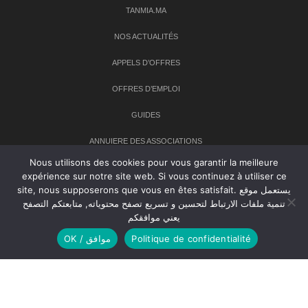
TANMIA.MA
NOS ACTUALITÉS
APPELS D’OFFRES
OFFRES D’EMPLOI
GUIDES
ANNUIERE DES ASSOCIATIONS
Nous utilisons des cookies pour vous garantir la meilleure
expérience sur notre site web. Si vous continuez à utiliser ce
Newsletter
site, nous supposerons que vous en êtes satisfait. يستعمل موقع
تنمية ملفات الارتباط لتحسين و تسريع تصفح محتوياته, متابعتكم التصفح
Inscrivez-vous à notre newsletter pour recevoir les dernières
يعني موافقكم
nouvelles sur TANMIA
OK / موافق
Politique de confidentialité
Creative Common 2004-2026.
Tanmia.ma
| Tous les droits réservés
Réalisation
Agence Web
Tudiodev