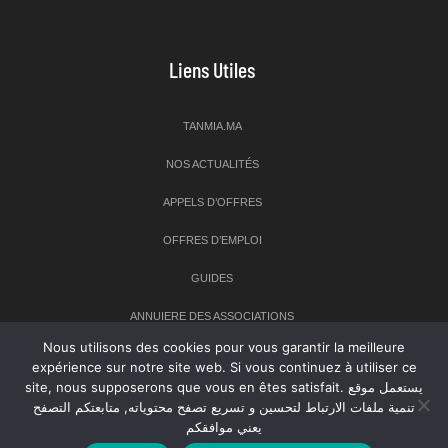
Liens Utiles
TANMIA.MA
NOS ACTUALITÉS
APPELS D’OFFRES
OFFRES D’EMPLOI
GUIDES
ANNUIERE DES ASSOCIATIONS
Nous utilisons des cookies pour vous garantir la meilleure
expérience sur notre site web. Si vous continuez à utiliser ce
Newsletter
site, nous supposerons que vous en êtes satisfait. يستعمل موقع
تنمية ملفات الارتباط لتحسين و تسريع تصفح محتوياته, متابعتكم التصفح
Inscrivez-vous à notre newsletter pour recevoir les dernières
يعني موافقكم
nouvelles sur TANMIA