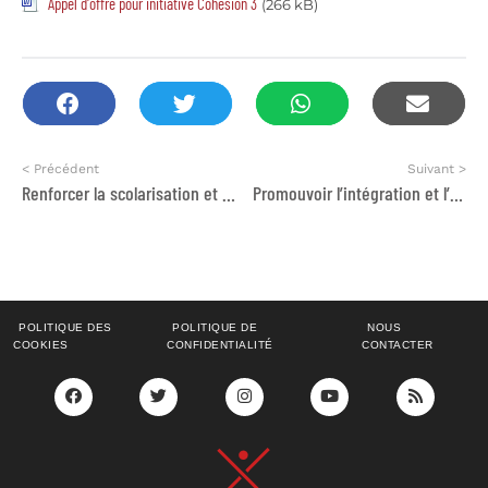
Appel d'offre pour initiative Cohésion 3
(266 kB)
< Précédent
Suivant >
Renforcer la scolarisation et l’intégration des enfants migrants dans le dispositif éducatif
Promouvoir l’intégration et l’inclusion économique des migrantes dans la ville d’Agadir et les Communes avoisinanates
POLITIQUE DES
POLITIQUE DE
NOUS
COOKIES
CONFIDENTIALITÉ
CONTACTER