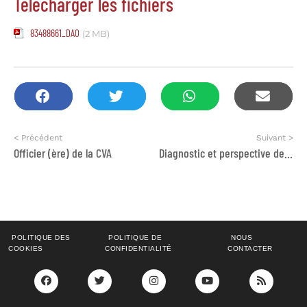
Télécharger les fichiers
83488661_DAO
(2 MB)
< Précédent
Suivant >
Officier (ère) de la CVA
Diagnostic et perspective de développement territorial de la zone du futur barrage Tassa Ouirgane.
POLITIQUE DES
POLITIQUE DE
NOUS
COOKIES
CONFIDENTIALITÉ
CONTACTER