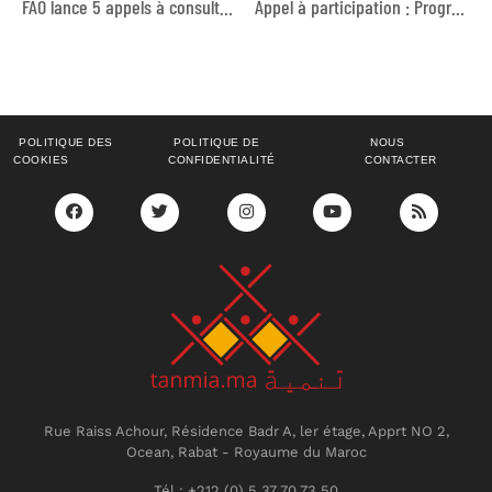
FAO lance 5 appels à consultation
Appel à participation : Programme de formation et d’accompagnement en journalisme numérique et communication digitale
POLITIQUE DES
POLITIQUE DE
NOUS
COOKIES
CONFIDENTIALITÉ
CONTACTER
Rue Raiss Achour, Résidence Badr A, ler étage, Apprt NO 2,
Ocean, Rabat - Royaume du Maroc
Tél : +212 (0) 5 37 70 73 50