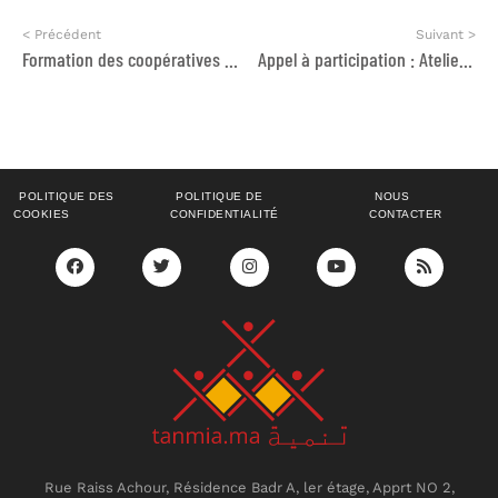
< Précédent
Suivant >
Formation des coopératives sur la thématique Qualité, Hygiène et Sécurité
Appel à participation : Ateliers de formation sur : Les techniques de monitoring et de plaidoyer
POLITIQUE DES
POLITIQUE DE
NOUS
COOKIES
CONFIDENTIALITÉ
CONTACTER
Rue Raiss Achour, Résidence Badr A, ler étage, Apprt NO 2,