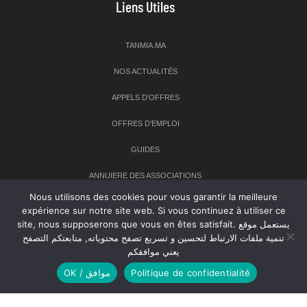
Liens Utiles
TANMIA.MA
NOS ACTUALITÉS
APPELS D’OFFRES
OFFRES D’EMPLOI
GUIDES
ANNUIERE DES ASSOCIATIONS
Nous utilisons des cookies pour vous garantir la meilleure
expérience sur notre site web. Si vous continuez à utiliser ce
Newsletter
site, nous supposerons que vous en êtes satisfait. يستعمل موقع
تنمية ملفات الارتباط لتحسين و تسريع تصفح محتوياته, متابعتكم التصفح
Inscrivez-vous à notre newsletter pour recevoir les dernières
يعني موافقكم
nouvelles sur TANMIA
OK / موافق
Politique de confidentialité