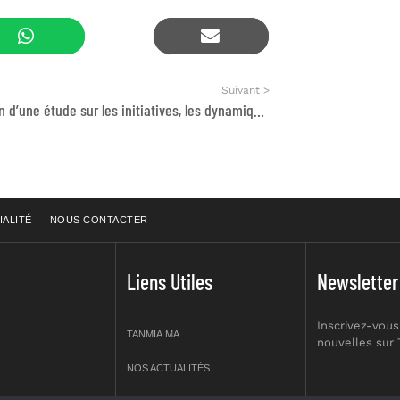
Suivant >
Réalisation d’une étude sur les initiatives, les dynamiques et les associations de la diaspora de la région de Béni Mellal -Khénifra
IALITÉ
NOUS CONTACTER
Liens Utiles
Newsletter
Inscrivez-vous
TANMIA.MA
nouvelles sur
NOS ACTUALITÉS