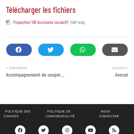
Télécharger les fichiers
Proposition TdR Assistante socialeVF
(187 kB)
< Précédent
Suivant >
Accompagnement de coopératives de services pour la réalisation de leurs business pla
Avocat
POLITIQUE DES
POLITIQUE DE
NOUS
COOKIES
CONFIDENTIALITÉ
CONTACTER