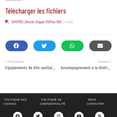
Télécharger les fichiers
83457951_Dossier d'appel d'Offres DAO
(3 MB)
< Précédent
Suivant >
Equipements de kits sanitaires
Accompagnement à la distribution, installation, mise en service et réception finale des poêles à bois améliorés (PA) de haut rendement thermique
POLITIQUE DES
POLITIQUE DE
NOUS
COOKIES
CONFIDENTIALITÉ
CONTACTER