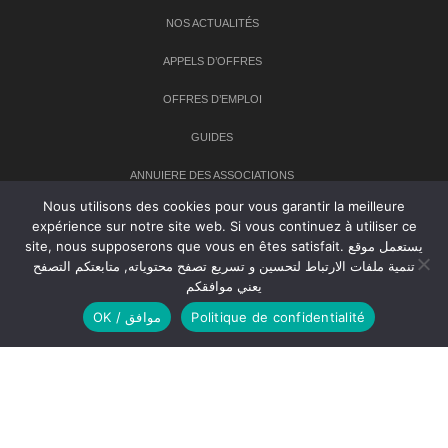
NOS ACTUALITÉS
APPELS D’OFFRES
OFFRES D’EMPLOI
GUIDES
ANNUIERE DES ASSOCIATIONS
Nous utilisons des cookies pour vous garantir la meilleure
expérience sur notre site web. Si vous continuez à utiliser ce
Newsletter
site, nous supposerons que vous en êtes satisfait. يستعمل موقع
تنمية ملفات الارتباط لتحسين و تسريع تصفح محتوياته, متابعتكم التصفح
Inscrivez-vous à notre newsletter pour recevoir les dernières
يعني موافقكم
nouvelles sur TANMIA
OK / موافق
Politique de confidentialité
Creative Common 2004-2026.
Tanmia.ma
| Tous les droits réservés
Réalisation
Agence Web
Tudiodev