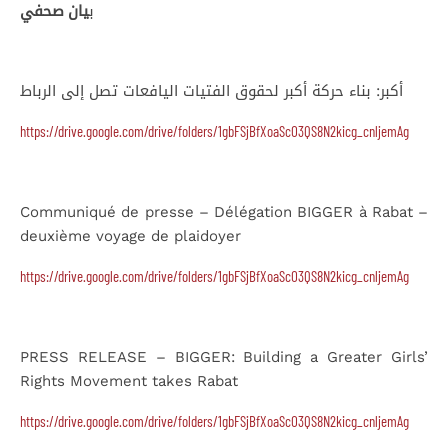
ب
يان صحفي
أكبر: بناء حركة أكبر لحقوق الفتيات اليافعات تصل إلى الرباط
https://drive.google.com/drive/folders/1gbFSjBfXoaScO3QS8N2kicg_cnljemAg
Communiqué de presse – Délégation BIGGER à Rabat –
deuxième voyage de plaidoyer
https://drive.google.com/drive/folders/1gbFSjBfXoaScO3QS8N2kicg_cnljemAg
PRESS RELEASE – BIGGER: Building a Greater Girls’
Rights Movement takes Rabat
https://drive.google.com/drive/folders/1gbFSjBfXoaScO3QS8N2kicg_cnljemAg