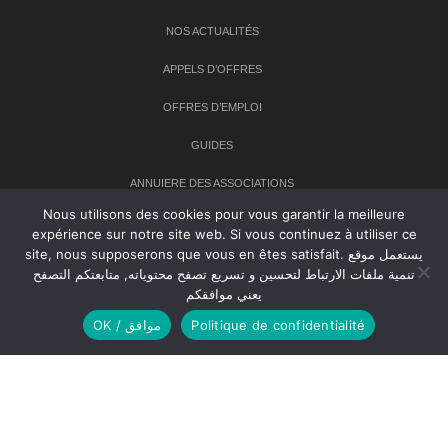
NOS ACTUALITÉS
APPELS D’OFFRES
OFFRES D’EMPLOI
GUIDES
ANNUIERE DES ASSOCIATIONS
Nous utilisons des cookies pour vous garantir la meilleure
expérience sur notre site web. Si vous continuez à utiliser ce
Newsletter
site, nous supposerons que vous en êtes satisfait. يستعمل موقع
تنمية ملفات الارتباط لتحسين و تسريع تصفح محتوياته, متابعتكم التصفح
Inscrivez-vous à notre newsletter pour recevoir les dernières
يعني موافقكم
nouvelles sur TANMIA
OK / موافق
Politique de confidentialité
Creative Common 2004-2026.
Tanmia.ma
| Tous les droits réservés
Réalisation
Agence Web
Tudiodev