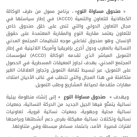
«
صندوق مساواة النوع
« ، برنامج ممول من طرف الوكالة
الكطالانية للتعاون والتنمية (ACCD) في إطار سياستها في
مجال التعاون الدولي والتي تنص على خلق صندوق خاص
للتعاون يعتمد مقاربة النوع والمقاربة المعتمدة على حقوق
الإنسان. وهو صندوق تفاعلي موجه لتنظيمات المجتمع المدني
النسائية بالمغرب ودول أخرى بإفريقيا وأمريكا اللاتينية في إطار
التمويل المباشر الذي تقدمه الوكالة (ACCD) لمؤسسات
المجتمع المدني، بهدف تجاوز المعيقات المسطرية في الحصول
على التمويل، عبر تبسيط ثقافة التمويل وتجاوز العلاقات الغير
متكافئة في هذا المجال والتي تتطلب في غالب الأحيان امتلاك
مهارات متقدمة لصياغة المشاريع وطلب التمويل.
ويهدف «
صندوق مساواة النوع
» إلى إنشاء منظومة بيئية
نسائية يتمتّع فيها الجيل الجديد من الحركة النسائية، جمعيات
نسائية محلية وجهوية، جمعيات نسائية قروية، تعاونيات
نسائية وتكتلات نسائية مهيكلة بفرص دعم أنشطتها وبرامجها
لفترات قصيرة الأمد، باعتماد مساطر مبسطة وفي متناولها.