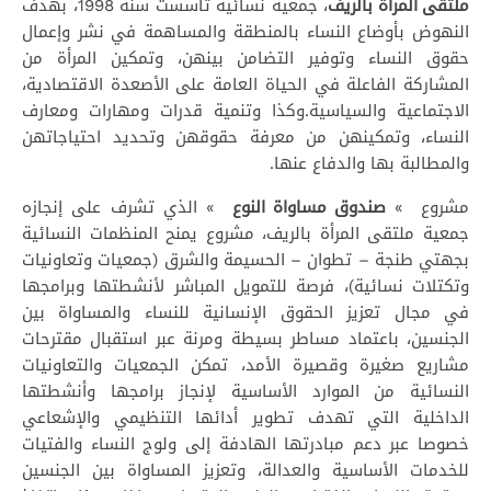
ملتقى المرأة بالريف
، جمعية نسائية تأسست سنة 1998، بهدف
النهوض بأوضاع النساء بالمنطقة والمساهمة في نشر وإعمال
حقوق النساء وتوفير التضامن بينهن، وتمكين المرأة من
المشاركة الفاعلة في الحياة العامة على الأصعدة الاقتصادية،
الاجتماعية والسياسية.وكذا وتنمية قدرات ومهارات ومعارف
النساء، وتمكينهن من معرفة حقوقهن وتحديد احتياجاتهن
والمطالبة بها والدفاع عنها.
مشروع »
صندوق مساواة النوع
» الذي تشرف على إنجازه
جمعية ملتقى المرأة بالريف، مشروع يمنح المنظمات النسائية
بجهتي طنجة – تطوان – الحسيمة والشرق (جمعيات وتعاونيات
وتكتلات نسائية)، فرصة للتمويل المباشر لأنشطتها وبرامجها
في مجال تعزيز الحقوق الإنسانية للنساء والمساواة بين
الجنسين، باعتماد مساطر بسيطة ومرنة عبر استقبال مقترحات
مشاريع صغيرة وقصيرة الأمد، تمكن الجمعيات والتعاونيات
النسائية من الموارد الأساسية لإنجاز برامجها وأنشطتها
الداخلية التي تهدف تطوير أدائها التنظيمي والإشعاعي
خصوصا عبر دعم مبادرتها الهادفة إلى ولوج النساء والفتيات
للخدمات الأساسية والعدالة، وتعزيز المساواة بين الجنسين