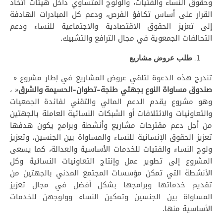
وحقوق النساء والفتيات، والولوج المتساوي داخل هيئات اتخاذ
القرار على أساس تكافؤ الفرص، ودعم كل المبادرات الهادفة
إلى تعزيز الحقوق الاقتصادية والاجتماعية للنساء ودعم
التحالفات الجمعوية في مجال الترافع والتشبيك.
طلب عروض مشاريع
تندرج هذه الدعوة لتلقي عروض المشاريع في إطار مشروع «
صندوق مساواة النوع بجهتي طنجة-تطوان-الحسيمة والشرق
« ،
وهو مشروع يقدم الدعم المالي والتقني لفائدة الجمعيات
والتعاونيات والائتلافات أو الشبكات النسائية العاملة بالجهتين
من أجل دعم مقترحات مشاريع وأنشطة وبرامج يكون هدفها
تعزيز الحقوق الإنسانية للنساء والمساواة بين الجنسين، وتعزيز
ولوج النساء والفتيات للخدمات الأساسية والعدالة، كما يسعى
المشروع إلى تطوير عمل وإنتاج التعاونيات النسائية وكل
الأنشطة التي تمكن مؤسسات المجتمع المدني بالجهتين من
تقديم خدماتها وبرامجها بشكل أفضل في مجال تعزيز
المساواة بين الجنسين وتمكين النساء وولوجهن للخدمات
الأساسية منها.