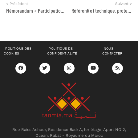
< Précédent
Suivant >
Mémorandum « Participation Politique des Marocains Résidant à l’Etranger : Réalités et Défis »
Référent(e) technique, protection, genre, et inclusion (PGI)
POLITIQUE DES
POLITIQUE DE
NOUS
COOKIES
CONFIDENTIALITÉ
CONTACTER
Rue Raiss Achour, Résidence Badr A, ler étage, Apprt NO 2,
Ocean, Rabat - Royaume du Maroc