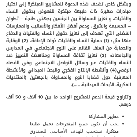
وبشكل خاص تهدف هذه الدعوة للمشاريع المبتكرة إلى اختيار
مبادرات صغيرة ذات طبيعة مبتكرة للنهوض بحقوق النساء
والفتيات، و تعزيز المساواة بين الجنسين بجهتي طنجة – تطوان
– الحسيمة والشرق، ودعم أفضل الأفكار والأساليب والممارسات
الفضلى التي تهدف إلى تعزيز حقوق النساء والفتيات والدفاع
عنها مثل: (1) حماية النساء والفتيات ذوات الإعاقة، (2) الوقاية
والحماية من العنف القائم على النوع الاجتماعي في المدارس
والجامعات، (3) تعزيز ثقافة المساواة ومناهضة التمييز ضد
النساء والفتيات عبر وسائل التواصل الاجتماعي وفي الفضاء
الرقمي(4) و
أنشطة
الإنتاج الفكري والبحث الميداني والأنشطة
المعرفية حول قضايا النوع والمساواة بالجهتين
(المنتديات
الفكرية، الأبحاث الميدانية،…..).
وتتراوح قيمة الدعم للمشروع الواحد ما بين
10
آ
ل
ف
و
50
ألف
درهم.
معايير المشاركة
يجب أن تكون جميع
المقترحات تحمل طابعا
مبتكرا
، تستجيب للهدف الأساسي للصندوق