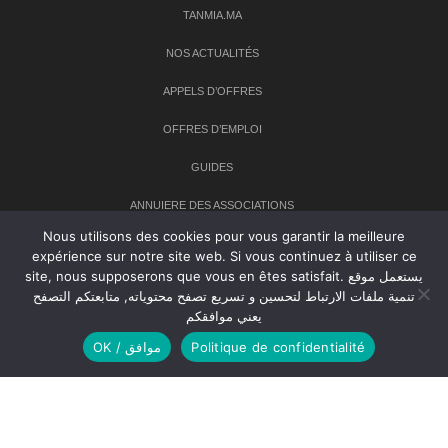
TANMIA.MA
NOS ACTUALITÉS
APPELS D’OFFRES
OFFRES D’EMPLOI
GUIDES
ANNUIERE DES ASSOCIATIONS
Nous utilisons des cookies pour vous garantir la meilleure
expérience sur notre site web. Si vous continuez à utiliser ce
Newsletter
site, nous supposerons que vous en êtes satisfait. يستعمل موقع
تنمية ملفات الارتباط لتحسين و تسريع تصفح محتوياته, متابعتكم التصفح
Inscrivez-vous à notre newsletter pour recevoir les dernières
يعني موافقكم
nouvelles sur TANMIA
OK / موافق
Politique de confidentialité
Creative Common 2004-2026.
Tanmia.ma
| Tous les droits réservés
Réalisation
Agence Web
Tudiodev