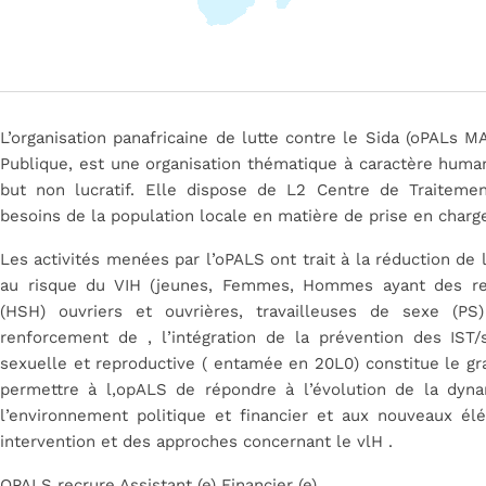
L’organisation panafricaine
de
lutte
contre
le Sida
(oPALs M
Publique, est
une
organisation thématique
à
caractère human
but non lucratif.
Elle dispose
de
L2
Centre
de
Traiteme
besoins de la
population locale en matière de prise
en char
Les
activités menées par
l’oPALS
ont
trait
à la
réduction de
au
risque
du VIH
(jeunes,
Femmes,
Hommes ayant
des
r
(HSH)
ouvriers et ouvrières, travailleuses
de
sexe
(PS
renforcement
de
,
l’intégration de
la
prévention
des IST/
sexuelle et reproductive
(
entamée
en
20L0) constitue
le
gr
permettre
à l,opALS de
répondre
à
l’évolution
de la
dyna
l’environnement politique et financier et
aux
nouveaux élé
intervention et
des
approches
concernant
le
vlH
.
OPALS recrure Assistant (e) Financier (e)