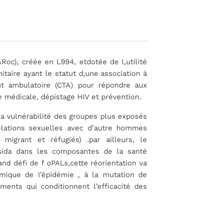
ARoc),
créée
en
L994, etdotée de
l,utilité
itaire ayant
le
statut d,une association
à
nt ambulatoire
(CTA)
pour répondre
aux
ge
médicale, dépistage
HIV
et prévention.
la
vulnérabilité
des
groupes
plus exposés
elations
sexuelles avec
d’autre hommes
)
migrant et réfugiés)
.par
ailleurs,
le
sida dans les
composantes de
la
santé
and défi de
f
oPALs,cette réorientation va
mique de I’épidémie ,
à
la mutation
de
ments qui conditionnent l’efficacité
des