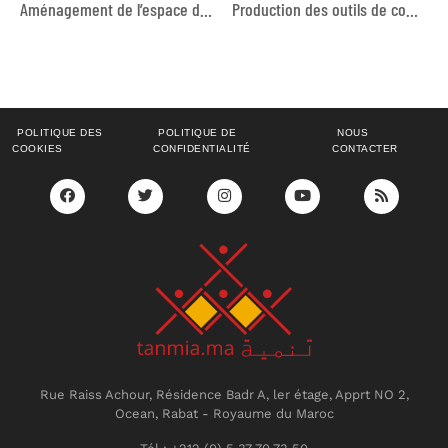
Aménagement de l’espace des jeunes «Anmokar n Iaarimn »
Production des outils de communication du projet THAMM Plus Maroc.
POLITIQUE DES
POLITIQUE DE
NOUS
COOKIES
CONFIDENTIALITÉ
CONTACTER
Rue Raiss Achour, Résidence Badr A, ler étage, Apprt NO 2,
Ocean, Rabat - Royaume du Maroc