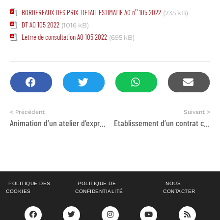
BORDEREAUX DES PRIX-DETAIL ESTIMATIF AO n° 105 2022
(735 kB)
DT AO 105 2022
(1016 kB)
Letrre de consultation AO 105 2022
(695 kB)
< Précédent
Suivant >
Animation d’un atelier d’expression par l’art des récits de vie
Etablissement d’un contrat cadre relatif à l’achat des billets d’avion
POLITIQUE DES
POLITIQUE DE
NOUS
COOKIES
CONFIDENTIALITÉ
CONTACTER